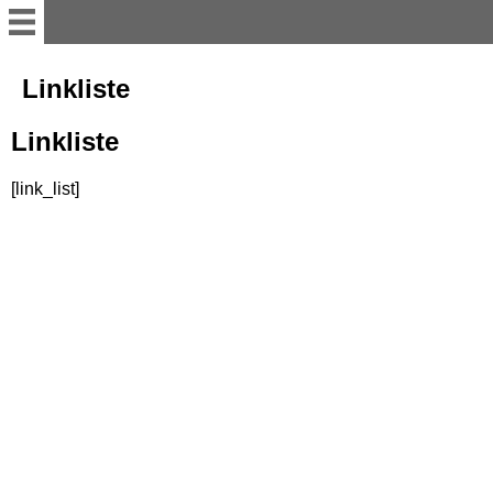
Home
Linkliste
Linkliste
Streuartikel die es in sich
haben
[link_list]
Für Büro und Schreibtisch
Zeit und Raum
Premium Präsente
Licht und Lampen
Impressum