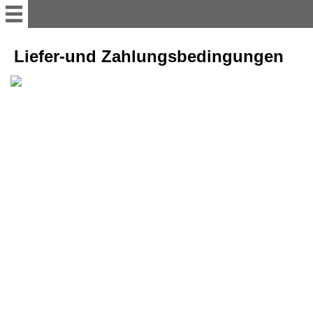
Home
Liefer-und Zahlungsbedingungen
Streuartikel die es in sich
haben
Für Büro und Schreibtisch
Zeit und Raum
Premium Präsente
Licht und Lampen
Impressum